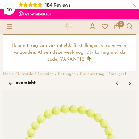
×
184
Reviews
10
Cookievoorkeuren zijn momenteel gesloten.
0
Ik ben terug van vakantie!☀️ Bestellingen worden weer
verzonden. Alleen deze week nog 10% korting met de
code: VAKANTIE 🌴
Home
/
Lifestyle
/
Sieraden
/
Kettingen
/
Kralenketting - Botergeel
overzicht