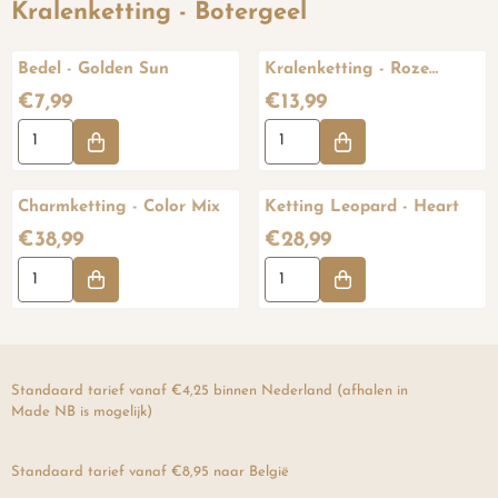
Kralenketting - Botergeel
Bedel - Golden Sun
Kralenketting - Roze
Medium
Prijs: 7,99
Prijs: 13,99
€7,99
€13,99
Aantal kiezen voor Bedel - Golden Sun
Aantal kiezen voor Kralenkett
Charmketting - Color Mix
Ketting Leopard - Heart
Prijs: 38,99
Prijs: 28,99
€38,99
€28,99
Aantal kiezen voor Charmketting - Color Mix
Aantal kiezen voor Ketting Le
Standaard tarief vanaf €4,25 binnen Nederland (afhalen in
Made NB is mogelijk)
Standaard tarief vanaf €8,95 naar België