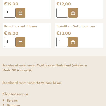
Gold
Sand
Prijs: 12,00
Prijs: 12,00
€12,00
€12,00
Aantal kiezen voor Banditz - set Baby Pink Gold
Aantal kiezen voor Banditz - 
Banditz - set Flower
Banditz - Setz L’amour
Prijs: 12,00
Prijs: 12,00
€12,00
€12,00
Aantal kiezen voor Banditz - set Flower
Aantal kiezen voor Banditz - S
Standaard tarief vanaf €4,25 binnen Nederland (afhalen in
Made NB is mogelijk)
Standaard tarief vanaf €8,95 naar België
Klantenservice
Betalen
Bezorgen