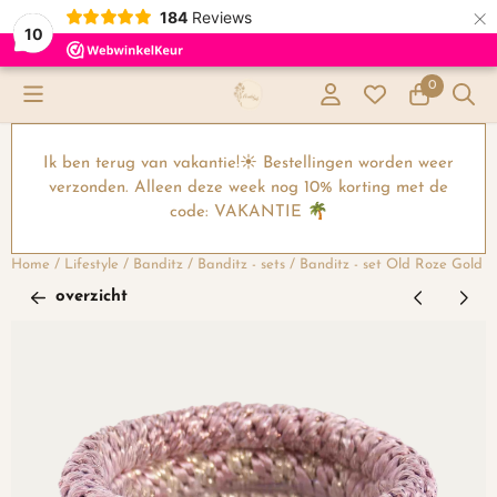
×
184
Reviews
10
Cookievoorkeuren zijn momenteel gesloten.
0
Ik ben terug van vakantie!☀️ Bestellingen worden weer
verzonden. Alleen deze week nog 10% korting met de
code: VAKANTIE 🌴
Home
/
Lifestyle
/
Banditz
/
Banditz - sets
/
Banditz - set Old Roze Gold
overzicht