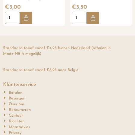
Prijs: 3,00
Prijs: 3,50
€3,00
€3,50
Aantal kiezen voor Slimz - Beige Light
Aantal kiezen voor Banditz - L
Standaard tarief vanaf €4,25 binnen Nederland (afhalen in
Made NB is mogelijk)
Standaard tarief vanaf €8,95 naar België
Klantenservice
Betalen
Bezorgen
Over ons
Retourneren
Contact
Klachten
Maatadvies
Privacy