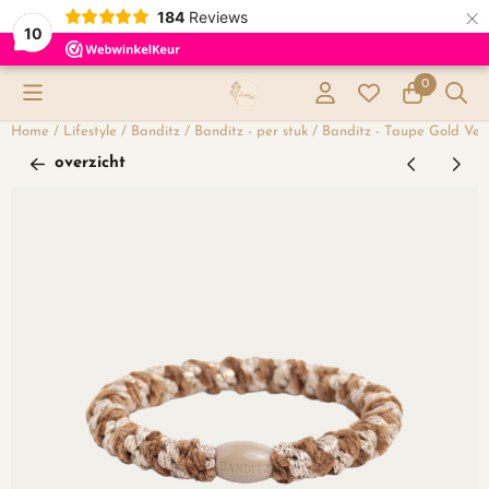
×
184
Reviews
10
Cookievoorkeuren zijn momenteel gesloten.
0
Home
/
Lifestyle
/
Banditz
/
Banditz - per stuk
/
Banditz - Taupe Gold Vel
overzicht