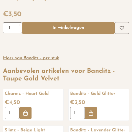
€
3,50
Aantal
+
In winkelwagen
-
Meer van Banditz - per stuk
Aanbevolen artikelen voor
Banditz -
Taupe Gold Velvet
Charmz - Heart Gold
Banditz - Gold Glitter
Prijs: 4,50
Prijs: 3,50
€4,50
€3,50
Aantal kiezen voor Charmz - Heart Gold
Aantal kiezen voor Banditz - Go
Slimz - Beige Light
Banditz - Lavender Glitter