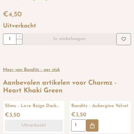
€
4,50
Uitverkocht
Aantal
+
In winkelwagen
-
Meer van Banditz - per stuk
Aanbevolen artikelen voor
Charmz -
Heart Khaki Green
Slimz - Love Beige Dark
Banditz - Aubergine Velvet
(Gold)
Prijs: 3,50
Prijs: 3,50
€3,50
€3,50
Aantal kiezen voor Banditz - A
Uitverkocht