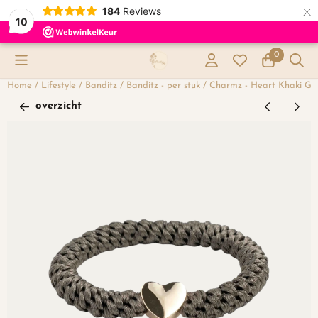
×
184
Reviews
10
Cookievoorkeuren zijn momenteel gesloten.
0
Home
/
Lifestyle
/
Banditz
/
Banditz - per stuk
/
Charmz - Heart Khaki Gr
overzicht