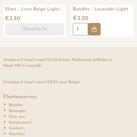
Slimz - Love Beige Light
Banditz - Lavender Light
(Silver)
Prijs: 3,50
Prijs: 3,50
€3,50
€3,50
Aantal kiezen voor Banditz - L
Uitverkocht
Standaard tarief vanaf €4,25 binnen Nederland (afhalen in
Made NB is mogelijk)
Standaard tarief vanaf €8,95 naar België
Klantenservice
Betalen
Bezorgen
Over ons
Retourneren
Contact
Klachten